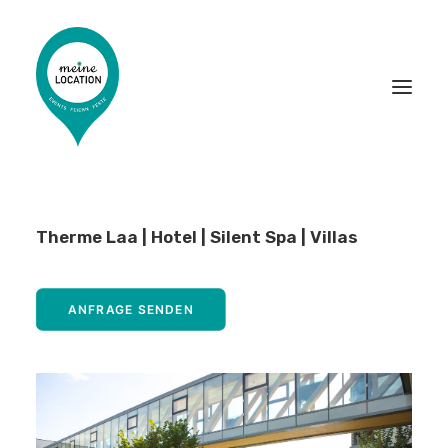
LOCATIONS
Therme Laa | Hotel | Silent Spa | Villas
EVENT-DIENSTLEISTER
ANFRAGE SENDEN
PARTNER WERDEN
DAS MAGAZIN