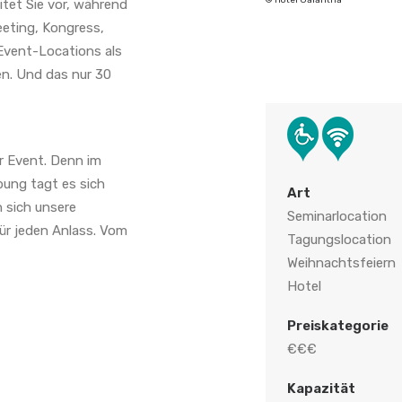
itet Sie vor, während
eeting, Kongress,
Event-Locations als
n. Und das nur 30
r Event. Denn im
bung tagt es sich
Art
 sich unsere
Seminarlocation
für jeden Anlass. Vom
Tagungslocation
Weihnachtsfeiern
Hotel
Preiskategorie
€€€
Kapazität