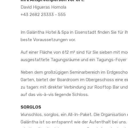
David Higueras Homola
+43 2682 23333 - 555
Im Galántha Hotel & Spa in Eisenstadt finden Sie für 
beste Voraussetzungen vor.
Auf einer Fläche von 612 m² sind für Sie sieben mit m
ausgestattete Tagungsräume und ein Tagungs-Foyer 
Neben dem großzügigen Seminarbereich im Erdgesch
Garten, bietet der Boardroom im Obergeschoss eine ei
zu tagen: mit direkter Verbindung zur Rooftop Bar und
auf das vis-à-vis liegende Schloss.
SORGLOS
Wunschlos, sorglos, ein All-In-Paket. Die Organisation
Galántha ist so entspannt wie der Aufenthalt bei uns
Gregor Hofbauer
©Gregor Hofbauer
©Gregor Hofbau