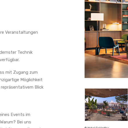
Ihre Veranstaltungen
odernster Technik
verfügbar.
oss mit Zugang zum
nzigartige Möglichkeit
 repräsentativem Blick
 eines Events im
. Warum? Bei uns
er
©Gregor Hofbauer
© Hotel Galántha