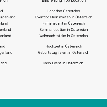
ation
Empfehlung: Top Location
nd
Location Österreich
urgenland
Eventlocation mieten in Österreich
nland
Firmenevent in Österreich
genland
Seminarlocation in Österreich
genland
Weihnachtsfeier in Österreich
and
Hochzeit in Österreich
rgenland
Geburtstag feiern in Österreich
land.
Mein Event in Österreich.